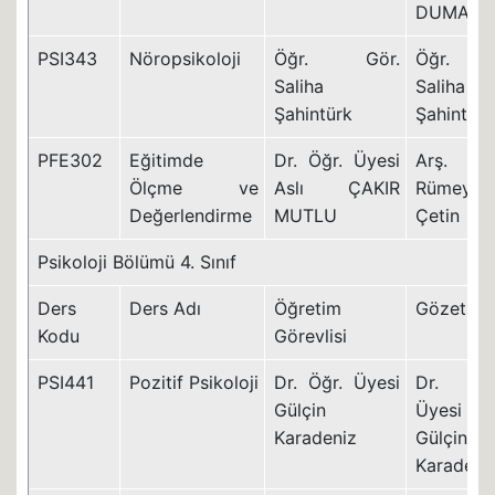
DUMAN
PSI343
Nöropsikoloji
Öğr. Gör.
Öğr. Gö
Saliha
Saliha
Şahintürk
Şahintürk
PFE302
Eğitimde
Dr. Öğr. Üyesi
Arş. Gö
Ölçme ve
Aslı ÇAKIR
Rümeysa
Değerlendirme
MUTLU
Çetin
Psikoloji Bölümü 4. Sınıf
Ders
Ders Adı
Öğretim
Gözetme
Kodu
Görevlisi
PSI441
Pozitif Psikoloji
Dr. Öğr. Üyesi
Dr. Öğ
Gülçin
Üyesi
Karadeniz
Gülçin
Karadeni