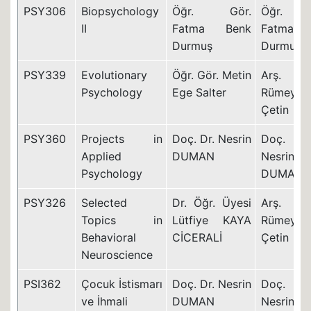
PSY306
Biopsychology
Öğr. Gör.
Öğr. Gö
II
Fatma Benk
Fatma Be
Durmuş
Durmuş
PSY339
Evolutionary
Öğr. Gör. Metin
Arş. Gö
Psychology
Ege Salter
Rümeysa
Çetin
PSY360
Projects in
Doç. Dr. Nesrin
Doç. D
Applied
DUMAN
Nesrin
Psychology
DUMAN
PSY326
Selected
Dr. Öğr. Üyesi
Arş. Gö
Topics in
Lütfiye KAYA
Rümeysa
Behavioral
CİCERALİ
Çetin
Neuroscience
PSI362
Çocuk İstismarı
Doç. Dr. Nesrin
Doç. D
ve İhmali
DUMAN
Nesrin