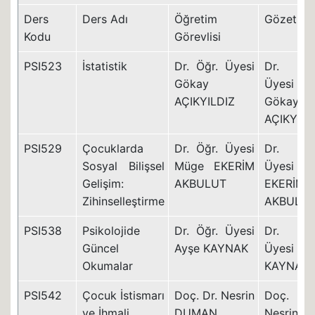
Ders
Ders Adı
Öğretim
Gözetme
Kodu
Görevlisi
PSI523
İstatistik
Dr. Öğr. Üyesi
Dr. Öğ
Gökay
Üyesi
AÇIKYILDIZ
Gökay
AÇIKYILD
PSI529
Çocuklarda
Dr. Öğr. Üyesi
Dr. Öğ
Sosyal Bilişsel
Müge EKERİM
Üyesi Mü
Gelişim:
AKBULUT
EKERİM
Zihinselleştirme
AKBULU
PSI538
Psikolojide
Dr. Öğr. Üyesi
Dr. Öğ
Güncel
Ayşe KAYNAK
Üyesi Ay
Okumalar
KAYNAK
PSI542
Çocuk İstismarı
Doç. Dr. Nesrin
Doç. D
ve İhmali
DUMAN
Nesrin