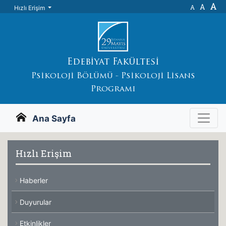
A
A
A
Hızlı Erişim
Edebiyat Fakültesi
Psikoloji Bölümü - Psikoloji Lisans
Programı
Ana Sayfa
Hızlı Erişim
Haberler
Duyurular
Etkinlikler