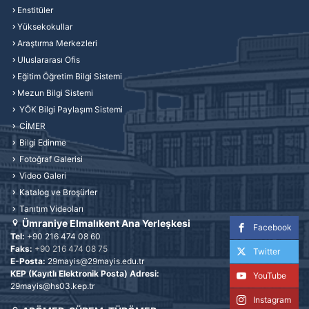
Enstitüler
Yüksekokullar
Araştırma Merkezleri
Uluslararası Ofis
Eğitim Öğretim Bilgi Sistemi
Mezun Bilgi Sistemi
YÖK Bilgi Paylaşım Sistemi
CİMER
Bilgi Edinme
Fotoğraf Galerisi
Video Galeri
Katalog ve Broşürler
Tanıtım Videoları
Ümraniye Elmalıkent Ana Yerleşkesi
Facebook
Tel:
+90 216 474 08 60
Faks:
+90 216 474 08 75
Twitter
E-Posta:
29mayis@29mayis.edu.tr
KEP (Kayıtlı Elektronik Posta) Adresi:
YouTube
29mayis@hs03.kep.tr
Instagram