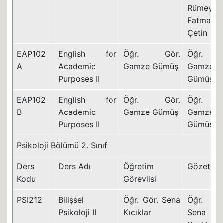
Rümeysa
Fatma
Çetin
EAP102
English for
Öğr. Gör.
Öğr. Gö
A
Academic
Gamze Gümüş
Gamze
Purposes II
Gümüş
EAP102
English for
Öğr. Gör.
Öğr. Gö
B
Academic
Gamze Gümüş
Gamze
Purposes II
Gümüş
Psikoloji Bölümü 2. Sınıf
Ders
Ders Adı
Öğretim
Gözetme
Kodu
Görevlisi
PSI212
Bilişsel
Öğr. Gör. Sena
Öğr. Gö
Psikoloji II
Kıcıklar
Sena