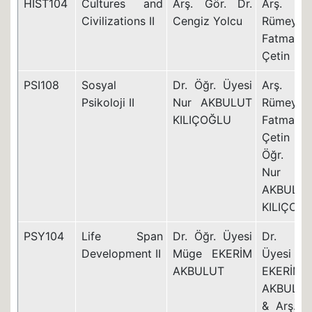
HIST104
Cultures and
Arş. Gör. Dr.
Arş. Gö
Civilizations II
Cengiz Yolcu
Rümeysa
Fatma
Çetin
PSI108
Sosyal
Dr. Öğr. Üyesi
Arş. Gö
Psikoloji II
Nur AKBULUT
Rümeysa
KILIÇOĞLU
Fatma
Çetin & 
Öğr. Üye
Nur
AKBULU
KILIÇOĞ
PSY104
Life Span
Dr. Öğr. Üyesi
Dr. Öğ
Development II
Müge EKERİM
Üyesi Mü
AKBULUT
EKERİM
AKBULU
& Arş. G