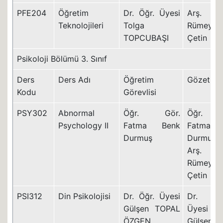
PFE204
Öğretim
Dr. Öğr. Üyesi
Arş. Gö
Teknolojileri
Tolga
Rümeysa
TOPCUBAŞI
Çetin
Psikoloji Bölümü 3. Sınıf
Ders
Ders Adı
Öğretim
Gözetme
Kodu
Görevlisi
PSY302
Abnormal
Öğr. Gör.
Öğr. Gö
Psychology II
Fatma Benk
Fatma Be
Durmuş
Durmuş
Arş. Gö
Rümeysa
Çetin
PSI312
Din Psikolojisi
Dr. Öğr. Üyesi
Dr. Öğ
Gülşen TOPAL
Üyesi
ÖZGEN
Gülşen