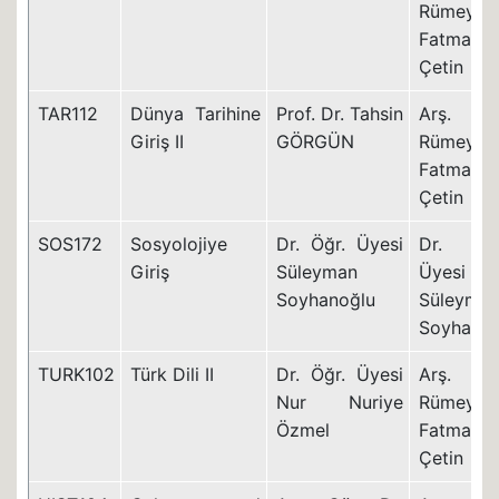
Rümeysa
Fatma
Çetin
TAR112
Dünya Tarihine
Prof. Dr. Tahsin
Arş. Gö
Giriş II
GÖRGÜN
Rümeysa
Fatma
Çetin
SOS172
Sosyolojiye
Dr. Öğr. Üyesi
Dr. Öğ
Giriş
Süleyman
Üyesi
Soyhanoğlu
Süleyma
Soyhanoğ
TURK102
Türk Dili II
Dr. Öğr. Üyesi
Arş. Gö
Nur Nuriye
Rümeysa
Özmel
Fatma
Çetin