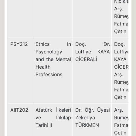
Kıcıklar
Arş. Gö
Rümeysa
Fatma
Çetin
PSY212
Ethics in
Doç. Dr.
Doç. D
Psychology
Lütfiye KAYA
Lütfiye
and the Mental
CİCERALİ
KAYA
Health
CİCERALİ
Professions
Arş. Gö
Rümeysa
Fatma
Çetin
AIIT202
Atatürk İlkeleri
Dr. Öğr. Üyesi
Arş. Gö
ve İnkılap
Zekeriya
Rümeysa
Tarihi II
TÜRKMEN
Fatma
Çetin