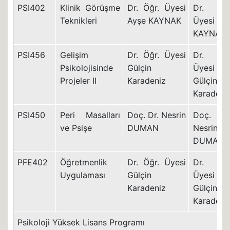
PSI402
Klinik Görüşme
Dr. Öğr. Üyesi
Dr. Öğ
Teknikleri
Ayşe KAYNAK
Üyesi Ay
KAYNAK
PSI456
Gelişim
Dr. Öğr. Üyesi
Dr. Öğ
Psikolojisinde
Gülçin
Üyesi
Projeler II
Karadeniz
Gülçin
Karadeni
PSI450
Peri Masalları
Doç. Dr. Nesrin
Doç. D
ve Psişe
DUMAN
Nesrin
DUMAN
PFE402
Öğretmenlik
Dr. Öğr. Üyesi
Dr. Öğ
Uygulaması
Gülçin
Üyesi
Karadeniz
Gülçin
Karadeni
Psikoloji Yüksek Lisans Programı