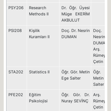
PSY206
Research
Dr. Öğr. Üyesi
Methods II
Müge EKERİM
AKBULUT
PSI208
Kişilik
Doç. Dr. Nesrin
Doç. D
Kuramları II
DUMAN
Nesrin
DUMAN
Arş. Gö
Rümeysa
Çetin
STA202
Statistics II
Öğr. Gör. Metin
Öğr. Gö
Ege Salter
Metin E
Salter
PFE202
Eğitim
Öğr. Gör. Dr.
Arş. Gö
Psikolojisi
Nuray SEVİNÇ
Rümeysa
Çetin