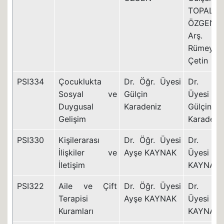
TOPAL
ÖZGEN
Arş. Gö
Rümeysa
Çetin
PSI334
Çocuklukta
Dr. Öğr. Üyesi
Dr. Öğ
Sosyal ve
Gülçin
Üyesi
Duygusal
Karadeniz
Gülçin
Gelişim
Karadeni
PSI330
Kişilerarası
Dr. Öğr. Üyesi
Dr. Öğ
İlişkiler ve
Ayşe KAYNAK
Üyesi Ay
İletişim
KAYNAK
PSI322
Aile ve Çift
Dr. Öğr. Üyesi
Dr. Öğ
Terapisi
Ayşe KAYNAK
Üyesi Ay
Kuramları
KAYNAK