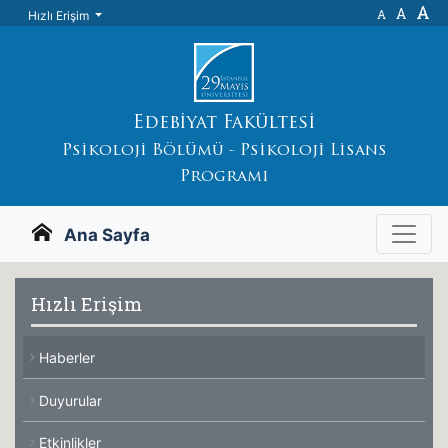
A
A
A
Hızlı Erişim
Edebiyat Fakültesi
Psikoloji Bölümü - Psikoloji Lisans
Programı
Ana Sayfa
Hızlı Erişim
Haberler
Duyurular
Etkinlikler