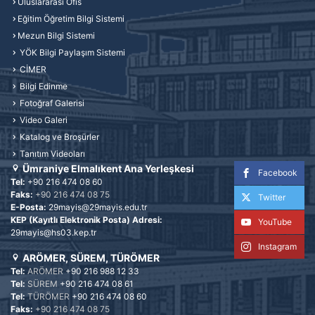
Uluslararası Ofis
Eğitim Öğretim Bilgi Sistemi
Mezun Bilgi Sistemi
YÖK Bilgi Paylaşım Sistemi
CİMER
Bilgi Edinme
Fotoğraf Galerisi
Video Galeri
Katalog ve Broşürler
Tanıtım Videoları
Ümraniye Elmalıkent Ana Yerleşkesi
Facebook
Tel:
+90 216 474 08 60
Faks:
+90 216 474 08 75
Twitter
E-Posta:
29mayis@29mayis.edu.tr
KEP (Kayıtlı Elektronik Posta) Adresi:
YouTube
29mayis@hs03.kep.tr
Instagram
ARÖMER, SÜREM, TÜRÖMER
Tel:
ARÖMER
+90 216 988 12 33
Tel:
SÜREM
+90 216 474 08 61
Tel:
TÜRÖMER
+90 216 474 08 60
Faks:
+90 216 474 08 75